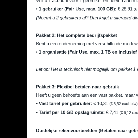
Wilt u 1 account voor 1 gebruiker en heeft u aan
•
1 gebruiker (Fair Use, max. 100 GB):
€ 28,91
(€
(Neemt u 2 gebruikers af? Dan krijgt u uiteraard d
Pakket 2: Het complete bedrijfspakket
Bent u een onderneming met verschillende medewe
•
1 organisatie (Fair Use, max. 1 TB en inclusief
Let op: Het is technisch niet mogelijk om pakket 1
Pakket 3: Flexibel betalen naar gebruik
Heeft u geen behoefte aan een vast pakket, maar wi
•
Vast tarief per gebruiker:
€ 10,31
(€ 8,52 excl. btw)
•
Tarief per 10 GB opslagruimte:
€ 7,41
(€ 6,12 exc
Duidelijke rekenvoorbeelden (Betalen naar gebr