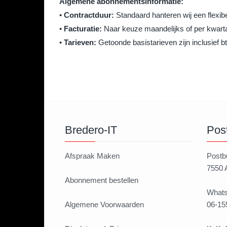
Algemene abonnementsinformatie:
•
Contractduur:
Standaard hanteren wij een flexib
•
Facturatie:
Naar keuze maandelijks of per kwarta
•
Tarieven:
Getoonde basistarieven zijn inclusief bt
Bredero-IT
Pos
Afspraak Maken
Postb
7550
Abonnement bestellen
Whats
Algemene Voorwaarden
06-15