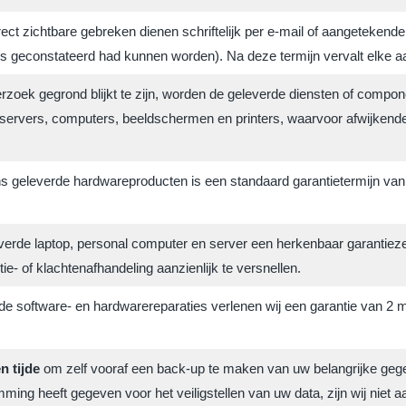
ect zichtbare gebreken dienen schriftelijk per e-mail of aangetekend
ijs geconstateerd had kunnen worden). Na deze termijn vervalt elke a
rzoek gegrond blijkt te zijn, worden de geleverde diensten of compo
servers, computers, beeldschermen en printers, waarvoor afwijkende
s geleverde hardwareproducten is een standaard garantietermijn van 1 
erde laptop, personal computer en server een herkenbaar garantiezege
ie- of klachtenafhandeling aanzienlijk te versnellen.
de software- en hardwarereparaties verlenen wij een garantie van 2 m
en tijde
om zelf vooraf een back-up te maken van uw belangrijke geg
ming heeft gegeven voor het veiligstellen van uw data, zijn wij niet a