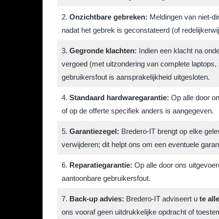
2.
Onzichtbare gebreken:
Meldingen van niet-dir
nadat het gebrek is geconstateerd (of redelijkerw
3.
Gegronde klachten:
Indien een klacht na onde
vergoed (met uitzondering van complete laptops, 
gebruikersfout is aansprakelijkheid uitgesloten.
4.
Standaard hardwaregarantie:
Op alle door on
of op de offerte specifiek anders is aangegeven.
5.
Garantiezegel:
Bredero-IT brengt op elke gelev
verwijderen; dit helpt ons om een eventuele garant
6.
Reparatiegarantie:
Op alle door ons uitgevoer
aantoonbare gebruikersfout.
7.
Back-up advies:
Bredero-IT adviseert u
te all
ons vooraf geen uitdrukkelijke opdracht of toestem